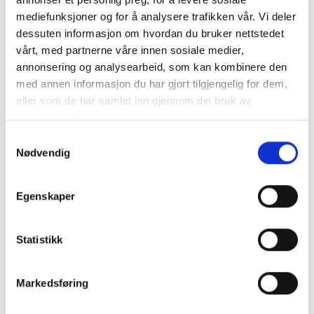
mediefunksjoner og for å analysere trafikken vår. Vi deler
Å sette presis diagnose
dessuten informasjon om hvordan du bruker nettstedet
Effektiv rehabilitering
vårt, med partnerne våre innen sosiale medier,
Prestasjonsfremming og retur til idrett
annonsering og analysearbeid, som kan kombinere den
Skadeforebygging
med annen informasjon du har gjort tilgjengelig for dem,
eller som de har samlet inn gjennom din bruk av
Våre fysioterapeuter er godkjente i det
kvalitetssikrede nettverket av behandlere fra Idrettens
tjenestene deres.
Helsesenter / Skadetelefonen, og behandling hos oss
S
dekkes av din idrettsforsikring.
Les mer under fanen
Nødvendig
a
helseforsikring.
m
t
Vi jobber aktiv med skadeforebyggende tiltak og
Egenskaper
y
trening, sammen med både enkeltutøvere, klubber og
organisasjoner. Vi gjennomfører flere kurs, foredrag,
k
workshops og fysiske treninger i året.
k
Statistikk
e
Ønsker din klubb samarbeid med oss? Ta kontakt
v
Markedsføring
for en uforpliktende samtale.
a
l