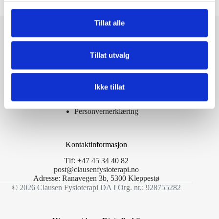
g
Clausen Fysioterapi
Tillat alle
Spesialister i Muskel- og Skjelettfysioterapi.
Kompetanse innen ultralyd-diagnostikk.
Dekket av din idretts- og helseforsikring.
Tillat utvalg
Sentralt på Kleppestø, Askøy. 15min fra Bergen Sentrum!
Ikke tillat
Informasjonskapsler
Personvernerklæring
Kontaktinformasjon
Tlf:
+47 45 34 40 82
post@clausenfysioterapi.no
Adresse: Ranavegen 3b, 5300 Kleppestø
© 2026 Clausen Fysioterapi DA I Org. nr.: 928755282