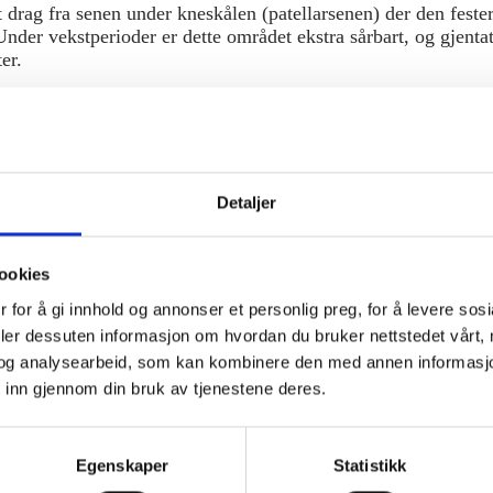
t drag fra senen under kneskålen (patellarsenen) der den feste
 Under vekstperioder er dette området ekstra sårbart, og gjenta
ter.
 oftest hos barn og ungdom i alderen ca. 10–15 år, vanligvi
ters sees oftest hos ungdom i perioder med rask vekst.
rlig, og gir ingen varige skader i kneleddet.
Detaljer
ookies
og ømhet rett under kneskålen
 for å gi innhold og annonser et personlig preg, for å levere sos
ller kul over senefestet på leggbenet
deler dessuten informasjon om hvordan du bruker nettstedet vårt,
ved løping, hopping og knebøy
og analysearbeid, som kan kombinere den med annen informasjon d
d trykk på området
 inn gjennom din bruk av tjenestene deres.
 etter aktivitet
e i intensitet og komme i perioder.
Egenskaper
Statistikk