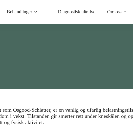
Behandlinger
Diagnostisk ultralyd
Om oss
t som Osgood-Schlatter, er en vanlig og ufarlig belastningstil
m i vekst. Tilstanden gir smerter rett under kneskålen og opp
t og fysisk aktivitet.