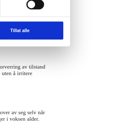
gnostisk ultralyd.
Tillat alle
orverring av tilstand
ten å irritere
 over av seg selv når
er i voksen alder.