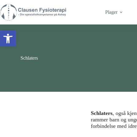
Plager
Vis verktøylinjen
Schlaters
Schlaters
, også kjen
rammer barn og ungdo
forbindelse med idret