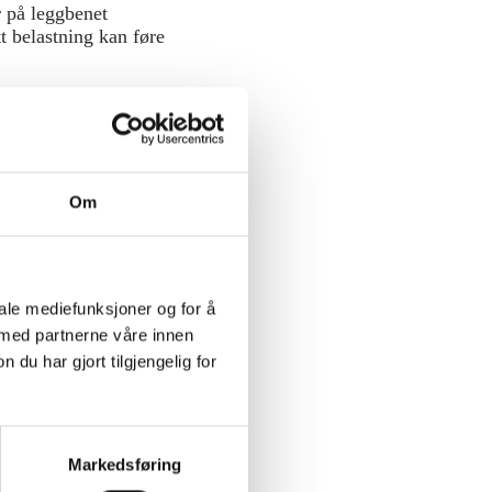
r på leggbenet
tt belastning kan føre
s dem som er
Om
iale mediefunksjoner og for å
 med partnerne våre innen
u har gjort tilgjengelig for
Markedsføring