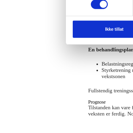
Diagnose
t
Diagnosen stilles ba
y
k
Behandling
k
Schlaters behandles 
Ikke tillat
operasjon.
e
v
En behandlingsplan 
a
l
Belastningsreg
g
Styrketrening 
vekstsonen
Fullstendig trenings
Prognose
Tilstanden kan vare f
veksten er ferdig. No