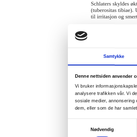
Schlaters skyldes øk
(tuberositas tibiae).
til irritasjon og smer
Schlaters forekommer
idrettsaktive. Schla
Tilstanden er ikke fa
Samtykke
Symptomer
Denne nettsiden anvender c
Smerter 
Vi bruker informasjonskapsler
Hevelse e
analysere trafikken vår. Vi 
Smerter 
sosiale medier, annonsering 
Ømhet ve
dem, eller som de har samlet
Ofte verre
S
Smertene kan varier
Nødvendig
a
m